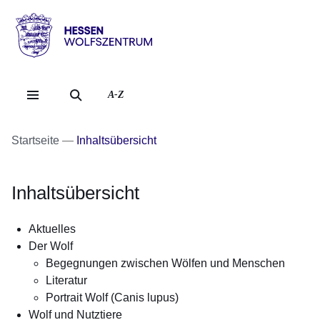
Direkt zum Kopf der Se
Direkt zum Inhalt
Direkt zum Fuß der Sei
Hessen
-
Wolfszentrum
A-Z
Startseite
Inhaltsübersicht
Inhaltsübersicht
Aktuelles
Der Wolf
Begegnungen zwischen Wölfen und Menschen
Literatur
Portrait Wolf (Canis lupus)
Wolf und Nutztiere