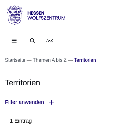
Direkt zum Kopf der Se
Direkt zum Inhalt
Direkt zum Fuß der Sei
Hessen
-
Wolfszentrum
A-Z
Startseite
Themen A bis Z
Territorien
Territorien
Filter anwenden
1 Eintrag